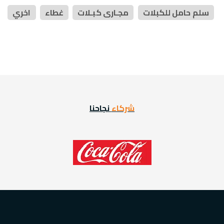
سلم حامل للكبلات
مجـارى كبـلات
غطاء
اخري
شركاء
نجاحنا