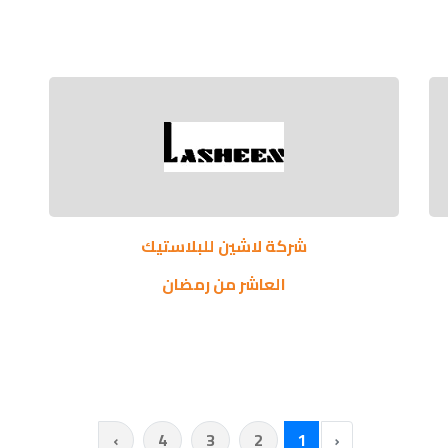
شركة لاشين للبلاستيك
العاشر من رمضان
›
4
3
2
1
‹