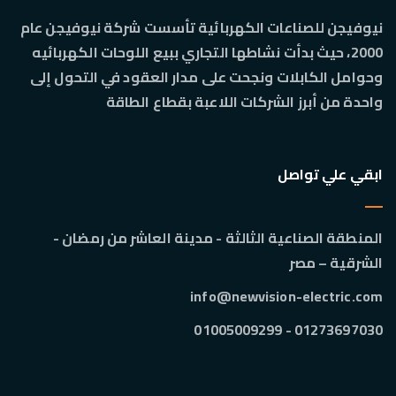
نيوفيجن للصناعات الكهربائية تأسست شركة نيوفيجن عام
2000، حيث بدأت نشاطها التجاري ببيع اللوحات الكهربائيه
وحوامل الكابلات ونجحت على مدار العقود في التحول إلى
واحدة من أبرز الشركات اللاعبة بقطاع الطاقة
ابقي علي تواصل
المنطقة الصناعية الثالثة - مدينة العاشر من رمضان -
الشرقية – مصر
info@newvision-electric.com
01273697030 - 01005009299