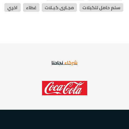
سلم حامل للكبلات
مجـارى كبـلات
غطاء
اخري
شركاء
نجاحنا